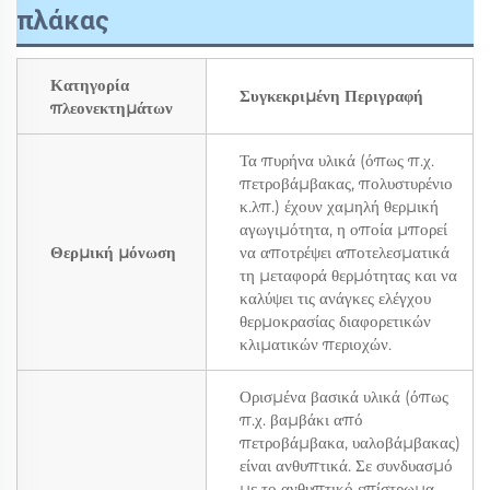
πλάκας
Κατηγορία
Συγκεκριμένη Περιγραφή
πλεονεκτημάτων
Τα πυρήνα υλικά (όπως π.χ.
πετροβάμβακας, πολυστυρένιο
κ.λπ.) έχουν χαμηλή θερμική
αγωγιμότητα, η οποία μπορεί
Θερμική μόνωση
να αποτρέψει αποτελεσματικά
τη μεταφορά θερμότητας και να
καλύψει τις ανάγκες ελέγχου
θερμοκρασίας διαφορετικών
κλιματικών περιοχών.
Ορισμένα βασικά υλικά (όπως
π.χ. βαμβάκι από
πετροβάμβακα, υαλοβάμβακας)
είναι ανθυπτικά. Σε συνδυασμό
με το ανθυπτικό επίστρωμα