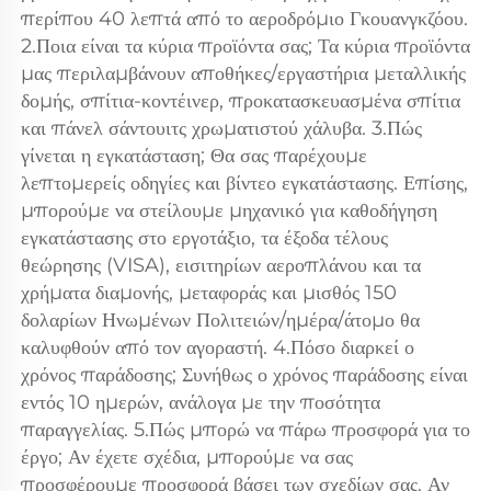
περίπου 40 λεπτά από το αεροδρόμιο Γκουανγκζόου. 
2.Ποια είναι τα κύρια προϊόντα σας; Τα κύρια προϊόντα 
μας περιλαμβάνουν αποθήκες/εργαστήρια μεταλλικής 
δομής, σπίτια-κοντέινερ, προκατασκευασμένα σπίτια 
και πάνελ σάντουιτς χρωματιστού χάλυβα. 3.Πώς 
γίνεται η εγκατάσταση; Θα σας παρέχουμε 
λεπτομερείς οδηγίες και βίντεο εγκατάστασης. Επίσης, 
μπορούμε να στείλουμε μηχανικό για καθοδήγηση 
εγκατάστασης στο εργοτάξιο, τα έξοδα τέλους 
θεώρησης (VISA), εισιτηρίων αεροπλάνου και τα 
χρήματα διαμονής, μεταφοράς και μισθός 150 
δολαρίων Ηνωμένων Πολιτειών/ημέρα/άτομο θα 
καλυφθούν από τον αγοραστή. 4.Πόσο διαρκεί ο 
χρόνος παράδοσης; Συνήθως ο χρόνος παράδοσης είναι 
εντός 10 ημερών, ανάλογα με την ποσότητα 
παραγγελίας. 5.Πώς μπορώ να πάρω προσφορά για το 
έργο; Αν έχετε σχέδια, μπορούμε να σας 
προσφέρουμε προσφορά βάσει των σχεδίων σας. Αν 