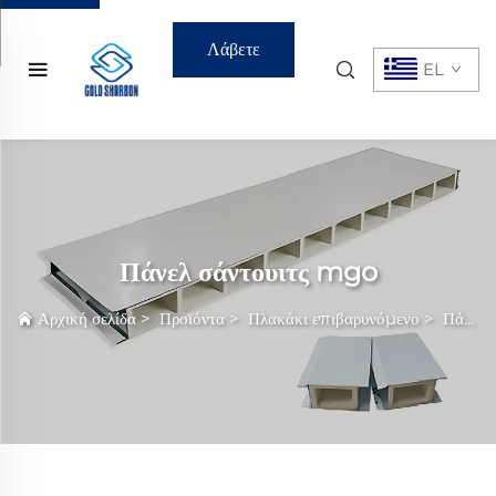
Λάβετε
EL
Προσφορά
Πάνελ σάντουιτς mgo
Αρχική σελίδα
>
Προϊόντα
>
Πλακάκι επιβαρυνόμενο
>
Πάνελ σάντουιτς mgo