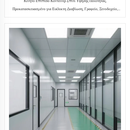
Κινητό Επίπεδο Κοντέινερ Σπίτι Υψηλής Ποιότητας,
Προκατασκευασμένο για Ευέλικτη Διαβίωση, Γραφείο, Ξενοδοχείο,
Εξωτερική Βίλα, Κατασκευασμένο Με Σάντουιτς Πάνελ