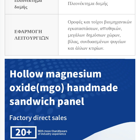
Πλεονέκτημα
Πλεονέκτημα δομής
δομής
Οροφές και τοίχοι βιομηχανικών
εγκαταστάσεων, αποθηκών,
ΕΦΑΡΜΟΓΗ
μεγάλων δημόσιων χώρων,
ΛΕΙΤΟΥΡΓΙΩΝ
βίλας, συνδυασμένων ψυγείων
και άλλων κτιρίων.