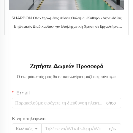
SHARBON Ολοκληρωμένες Λύσεις Θαλάμου Καθαρού Αέρα «Μίας
Βηματικής Διαδικασίας» για Βιομηχανική Χρήση σε Εργαστήριο,
Θάλαμος Καθαρού Αέρα Χωρίς Σκόνη σύμφωνος με τις οδηγίες GMP,
με Μοντάρισμα Τμημάτων, φίλτρο HEPA, εγγύηση 1 έτους
Ζητήστε Δωρεάν Προσφορά
Ο εκπρόσωπός μας θα επικοινωνήσει μαζί σας σύντομα.
Email
0/100
Κινητό τηλέφωνο
Κωδικός
0/16