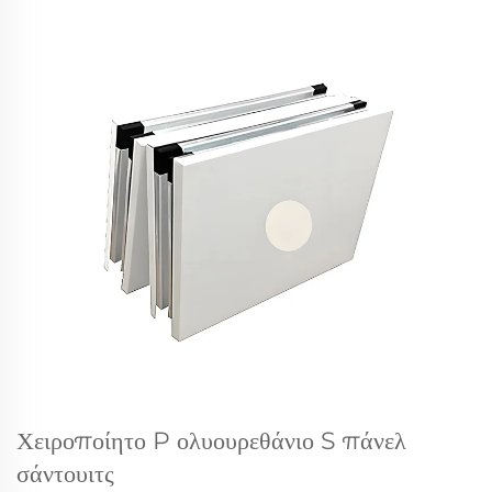
Χειροποίητο P
ολυουρεθάνιο
S
πάνελ
σάντουιτς