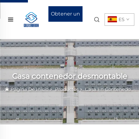
Obtener un
ES
presupuesto
Casa contenedor desmontable
Página De Inicio
>
Productos
>
Casa En Contenedor
>