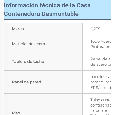
Información técnica de la Casa
Contenedora Desmontable
Marco
Q235
Todo Acero G
Material de acero
Pintura en 
Panel de ais
Tablero de techo
de acero ond
paneles san
Panel de pared
mm/75 mm d
EPS/lana de
Tubo cuadra
contrachapa
impermeabl
Piso