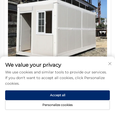
We value your privacy
We use cookies and similar tools to provide our services.
casa contenedor plegable prefabricada portátil de 20 pies
If you don't want to accept all cookies, click Personalize
cookies.
en paquete plano, hogar diminuto ampliable de dos pisos
desmontable para supermercados
Accept all
Personalize cookies