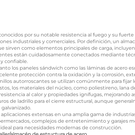
ocidos por su notable resistencia al fuego y su fuerte re
iones industriales y comerciales. Por definición, un alm
sirven como elementos principales de carga, incluyend
entes están cuidadosamente conectados mediante técnic
y confiable.
, tanto los paneles sándwich como las láminas de acero 
celente protección contra la oxidación y la corrosión, ext
rnillos autorroscantes se utilizan comúnmente para fijar
tos, los materiales del núcleo, como poliestireno, lana de
esistencia al calor y propiedades ignífugas, mejorando así
uros de ladrillo para el cierre estructural, aunque gene
 galvanizado.
 aplicaciones extensas en una amplia gama de industria
ermercados, complejos de entretenimiento y garajes mod
n ideal para necesidades modernas de construcción.
taller/almacén de estructura de acero