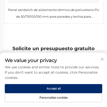
Panel sándwich de aislamiento térmico de poliuretano PU
de 50/75/100/150 mm para paredes y techos para
almacenes frigoríficos, talleres, hoteles
Solicite un presupuesto gratuito
Nuestro representante se pondrá en contacto con
We value your privacy
usted pronto.
We use cookies and similar tools to provide our services.
If you don't want to accept all cookies, click Personalize
Email
cookies.
0/100
Accept all
Teléfono móvil
Personalize cookies
Código
0/16