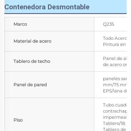
Contenedora Desmontable
Marco
Q235
Todo Acero G
Material de acero
Pintura en 
Panel de ais
Tablero de techo
de acero ond
paneles san
Panel de pared
mm/75 mm d
EPS/lana de
Tubo cuadra
contrachapa
impermeabl
Piso
Tablero/18 m
Tablero de 