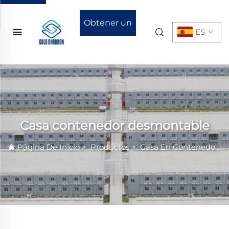
Obtener un
ES
presupuesto
Casa contenedor desmontable
Página De Inicio
>
Productos
>
Casa En Contenedor
>