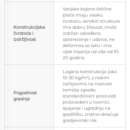
Vanjske bojene čelične
ploče imaju visoku
čvrstoću, sendvič struktura
Konstrukcijska
ima dobru žilavost, može
čvrstoća i
izdržati određeno
izdržljivost
opterećenje i udarce, ne
deformira se lako i ima
vijek trajanja od više od 10-
20 godina.
Lagana konstrukcija (oko
10-30 kg/m²), s niskim
zahtjevima na nosivost
temelja zgrade;
Pogodnost
standardizirani proizvodi
gradnje
proizvedeni u tvornici,
spajanje i ugradnja na
gradilištu, znatno skraćuje
gradjevinski rok.