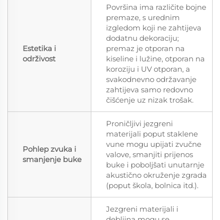
Površina ima različite bojne
premaze, s urednim
izgledom koji ne zahtijeva
dodatnu dekoraciju;
Estetika i
premaz je otporan na
održivost
kiseline i lužine, otporan na
koroziju i UV otporan, a
svakodnevno održavanje
zahtijeva samo redovno
čišćenje uz nizak trošak.
Proničljivi jezgreni
materijali poput staklene
vune mogu upijati zvučne
Pohlep zvuka i
valove, smanjiti prijenos
smanjenje buke
buke i poboljšati unutarnje
akustično okruženje zgrada
(poput škola, bolnica itd.).
Jezgreni materijali i
debljina mogu se