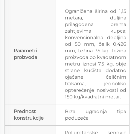
Ograničena širina od 1,15
metara, duljina
prilagođena prema
zahtjevima kupca;
konvencionalna debljina
od 50 mm, čelik 0,426
Parametri
mm, težina 35 kg: težina
proizvoda
proizvoda po kvadratnom
metru iznosi 7,5 kg, obje
strane kućišta dodatno
ojačane čeličnim
trakama, jednoliko
opterećenje nosivosti od
150 kg/kvadratni metar.
Prednost
Brza ugradnja tipa
konstrukcije
poduzeća
Poliuretanske sendvič