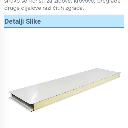
široko se koristi za zidove, krovove, pregrade i
druge dijelove različitih zgrada.
Detalji Slike