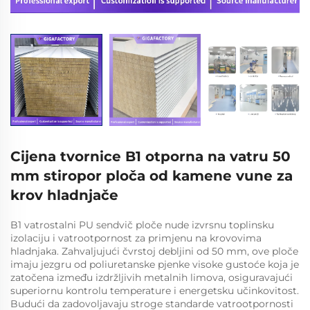
Cijena tvornice B1 otporna na vatru 50
mm stiropor ploča od kamene vune za
krov hladnjače
B1 vatrostalni PU sendvič ploče nude izvrsnu toplinsku
izolaciju i vatrootpornost za primjenu na krovovima
hladnjaka. Zahvaljujući čvrstoj debljini od 50 mm, ove ploče
imaju jezgru od poliuretanske pjenke visoke gustoće koja je
zatočena između izdržljivih metalnih limova, osiguravajući
superiornu kontrolu temperature i energetsku učinkovitost.
Budući da zadovoljavaju stroge standarde vatrootpornosti