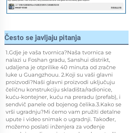
Često se javljaju pitanja
1.Gdje je vaša tvornica?Naša tvornica se 
nalazi u Foshan gradu, Sanshui distrikt, 
udaljena je otprilike 40 minuta od zračne 
luke u Guangzhouu. 2.Koji su vaši glavni 
proizvodi?Naši glavni proizvodi uključuju 
čeličnu konstrukciju skladišta/radionice, 
kuću-kontejner, kuću na preradu (prefab), i 
sendvič panele od bojenog čelika.3.Kako se 
vrši ugradnju?Mi ćemo vam pružiti detalne 
upute i video snimak o ugradnji. Također, 
možemo poslati inženjera za vođenje 