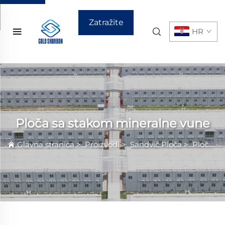
Zatražite
HR
ponudu
Ploča sa stakom mineralne vune
Glavna stranica
>
Proizvodi
>
Sandvič Ploča
>
Ploča sa stakom mineralne vune