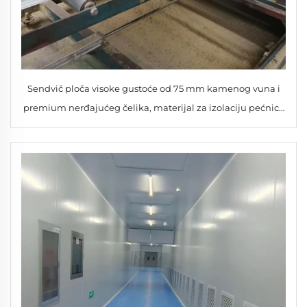
Sendvič ploča visoke gustoće od 75 mm kamenog vuna i
premium nerđajućeg čelika, materijal za izolaciju pećnica
za skladišta, hladnjače i radionice