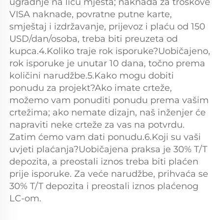
ugradnje na licu mjesta; naknada za troškove 
VISA naknade, povratne putne karte, 
smještaj i izdržavanje, prijevoz i plaću od 150 
USD/dan/osoba, treba biti preuzeta od 
kupca.4.Koliko traje rok isporuke?Uobičajeno, 
rok isporuke je unutar 10 dana, točno prema 
količini narudžbe.5.Kako mogu dobiti 
ponudu za projekt?Ako imate crteže, 
možemo vam ponuditi ponudu prema vašim 
crtežima; ako nemate dizajn, naš inženjer će 
napraviti neke crteže za vas na potvrdu. 
Zatim ćemo vam dati ponudu.6.Koji su vaši 
uvjeti plaćanja?Uobičajena praksa je 30% T/T 
depozita, a preostali iznos treba biti plaćen 
prije isporuke. Za veće narudžbe, prihvaća se 
30% T/T depozita i preostali iznos plaćenog 
LC-om. 