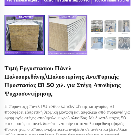
Τιμή Εργοστασίου Πάνελ
Πολυουρεθάνης\Πολυστερίνης Αντιπυρικής
Προστασίας B1 50 χιλ. για Στέγη Αποθήκης
Ψυχροσυντήρησης
Η πυράντοχη πάνελ PU τύπου sandwich της κατηγορίας B1
προσφέρει εξαιρετική θερμική μόνωση και ασφάλεια από πυρκαγιά για
εφαρμογές στέγης αποθηκών ψυχρού αλυσίδας. Με δυνατό πάχος 50
mm, αυτές οι πάνελ διαθέτουν πυρήνα από πολυουρεθάνη υψηλής
πυκνότητας, ο οποίος εγκιβωτίζεται ανάμεσα σε ανθεκτικά μεταλλικά
φύλλα, παρέχοντας υπέροχο έλεγχο θερμοκρασίας και ενεργειακή