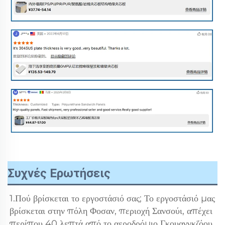
Συχνές Ερωτήσεις
1.Πού βρίσκεται το εργοστάσιό σας; Το εργοστάσιό μας 
βρίσκεται στην πόλη Φοσαν, περιοχή Σανσούι, απέχει 
περίπου 40 λεπτά από το αεροδρόμιο Γκουανγκζόου. 