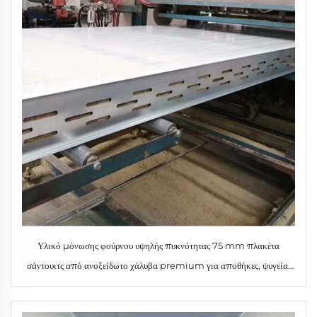
Υλικό μόνωσης φούρνου υψηλής πυκνότητας 75 mm πλακέτα
σάντουιτς από ανοξείδωτο χάλυβα premium για αποθήκες, ψυγεία,
εργαστήρια