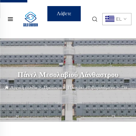
Λάβετε
EL
Προσφορά
Πάνελ Μεσολαβιού Λάνθαστρου
Αρχική σελίδα
>
Προϊόντα
>
Πλακάκι επιβαρυνόμενο
>
Πάνελ Μεσολαβιού Λάνθαστρου