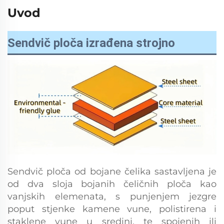
Uvod
Sendvič ploča izrađena strojno
Sendvič ploča od bojane čelika sastavljena je
od dva sloja bojanih čeličnih ploča kao
vanjskih elemenata, s punjenjem jezgre
poput stjenke kamene vune, polistirena i
staklene vune u sredini, te spojenih ili