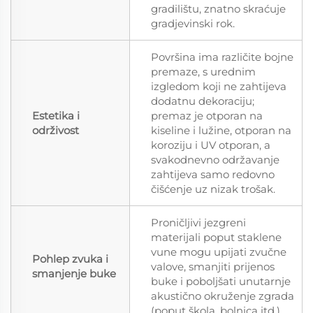
gradilištu, znatno skraćuje
gradjevinski rok.
Površina ima različite bojne
premaze, s urednim
izgledom koji ne zahtijeva
dodatnu dekoraciju;
Estetika i
premaz je otporan na
održivost
kiseline i lužine, otporan na
koroziju i UV otporan, a
svakodnevno održavanje
zahtijeva samo redovno
čišćenje uz nizak trošak.
Proničljivi jezgreni
materijali poput staklene
vune mogu upijati zvučne
Pohlep zvuka i
valove, smanjiti prijenos
smanjenje buke
buke i poboljšati unutarnje
akustično okruženje zgrada
(poput škola, bolnica itd.).