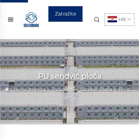
Zatražite
HR
ponudu
PU sendvič ploča
Glavna stranica
>
Proizvodi
>
Sandvič Ploča
>
PU sendvič ploča