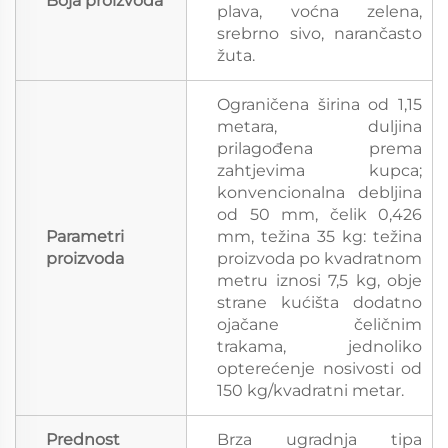
Boja proizvoda
plava, voćna zelena,
srebrno sivo, narančasto
žuta.
Ograničena širina od 1,15
metara, duljina
prilagođena prema
zahtjevima kupca;
konvencionalna debljina
od 50 mm, čelik 0,426
Parametri
mm, težina 35 kg: težina
proizvoda
proizvoda po kvadratnom
metru iznosi 7,5 kg, obje
strane kućišta dodatno
ojačane čeličnim
trakama, jednoliko
opterećenje nosivosti od
150 kg/kvadratni metar.
Prednost
Brza ugradnja tipa