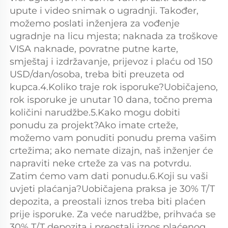
upute i video snimak o ugradnji. Također, 
možemo poslati inženjera za vođenje 
ugradnje na licu mjesta; naknada za troškove 
VISA naknade, povratne putne karte, 
smještaj i izdržavanje, prijevoz i plaću od 150 
USD/dan/osoba, treba biti preuzeta od 
kupca.4.Koliko traje rok isporuke?Uobičajeno, 
rok isporuke je unutar 10 dana, točno prema 
količini narudžbe.5.Kako mogu dobiti 
ponudu za projekt?Ako imate crteže, 
možemo vam ponuditi ponudu prema vašim 
crtežima; ako nemate dizajn, naš inženjer će 
napraviti neke crteže za vas na potvrdu. 
Zatim ćemo vam dati ponudu.6.Koji su vaši 
uvjeti plaćanja?Uobičajena praksa je 30% T/T 
depozita, a preostali iznos treba biti plaćen 
prije isporuke. Za veće narudžbe, prihvaća se 
30% T/T depozita i preostali iznos plaćenog 