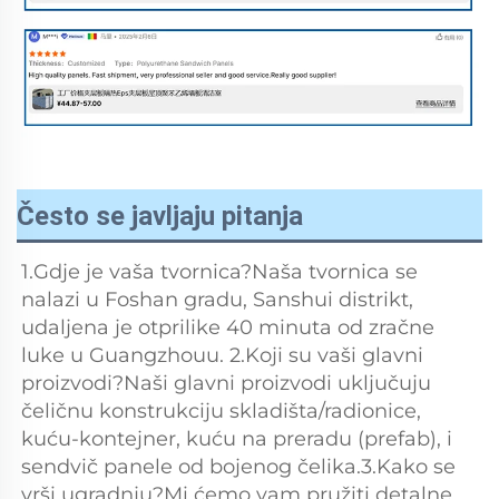
Često se javljaju pitanja
1.Gdje je vaša tvornica?Naša tvornica se 
nalazi u Foshan gradu, Sanshui distrikt, 
udaljena je otprilike 40 minuta od zračne 
luke u Guangzhouu. 2.Koji su vaši glavni 
proizvodi?Naši glavni proizvodi uključuju 
čeličnu konstrukciju skladišta/radionice, 
kuću-kontejner, kuću na preradu (prefab), i 
sendvič panele od bojenog čelika.3.Kako se 
vrši ugradnju?Mi ćemo vam pružiti detalne 