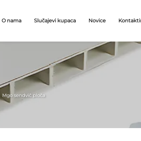
O nama
Slučajevi kupaca
Novice
Kontaktir
>
Mgo sendvič ploča