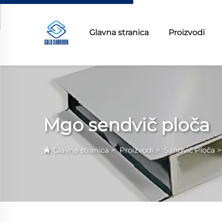
Glavna stranica
Proizvodi
Mgo sendvič ploča
Glavna stranica
>
Proizvodi
>
Sandvič Ploča