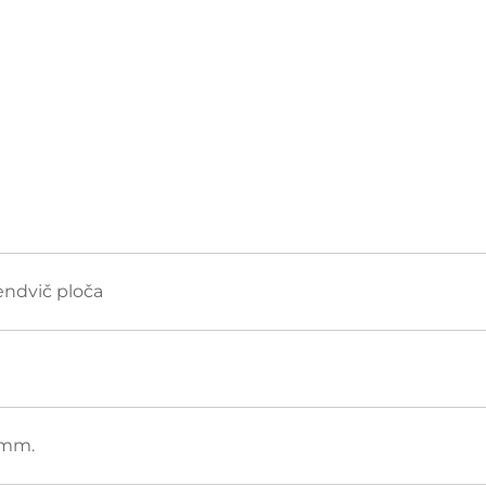
endvič ploča
 mm.