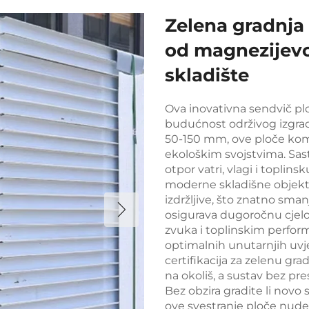
Zelena gradnja
od magnezijevo
skladište
Ova inovativna sendvič pl
budućnost održivog izgrad
50-150 mm, ove ploče kombi
ekološkim svojstvima. Sas
otpor vatri, vlagi i toplins
moderne skladišne objekte
izdržljive, što znatno sman
osigurava dugoročnu cjelov
zvuka i toplinskim perfo
optimalnih unutarnjih uvje
certifikacija za zelenu gra
na okoliš, a sustav bez pre
Bez obzira gradite li novo 
ove svestranje ploče nude 