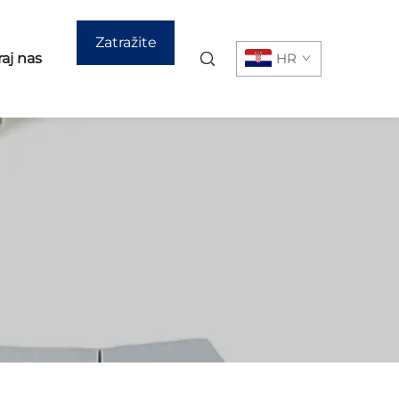
Zatražite
aj nas
HR
ponudu