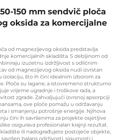
 50-150 mm sendvič ploča
g oksida za komercijalne
oča od magnezijevog oksida predstavlja
nje komercijalnih skladišta. S debljinom od
niraju izuzetnu izdržljivost s odličnim
tav od magnezijevog oksida nudi izvrstan
ku izolaciju, što ih čini idealnim izborom za
. Ploče su lagane, a istovremeno strukturno
juje vrijeme ugradnje i troškove rada, a
itost zgrade. Zahvaljujući izvrsnoj apsorpciji
rmansama, ove ploče pomažu u održavanju
ta i smanjenju potrošnje energije. Njihova
dnju čini ih savršenima za projekte osjetljive
slike osigurava profesionalan krajnji rezultat.
skladište ili nadograđujete postojeće objekte,
savršen balans održivosti, sigurnosti i