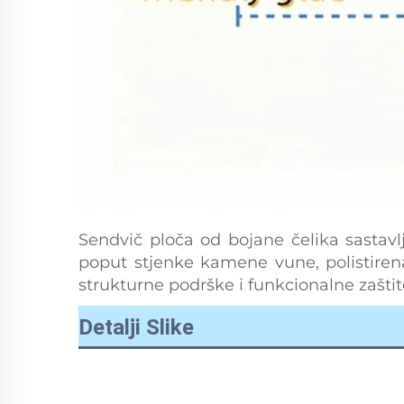
Sendvič ploča od bojane čelika sastavl
poput stjenke kamene vune, polistirena
strukturne podrške i funkcionalne zaštite 
Detalji Slike