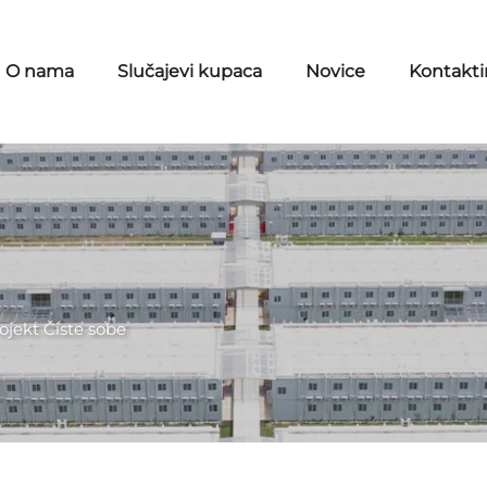
O nama
Slučajevi kupaca
Novice
Kontaktir
ojekt Čiste sobe