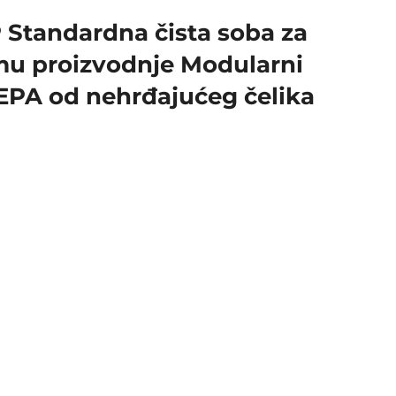
tandardna čista soba za
emu proizvodnje Modularni
 HEPA od nehrđajućeg čelika