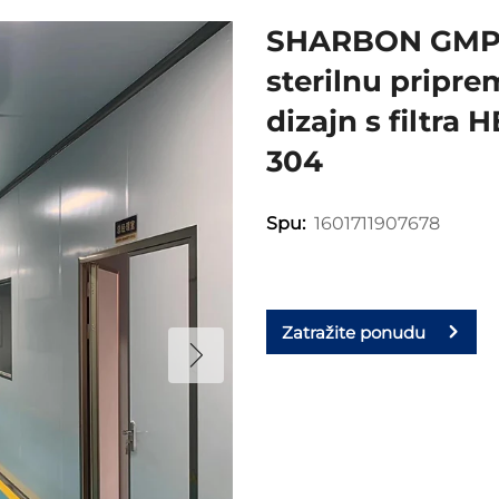
SHARBON GMP S
sterilnu pripr
dizajn s filtra
304
1601711907678
Spu:
Zatražite ponudu