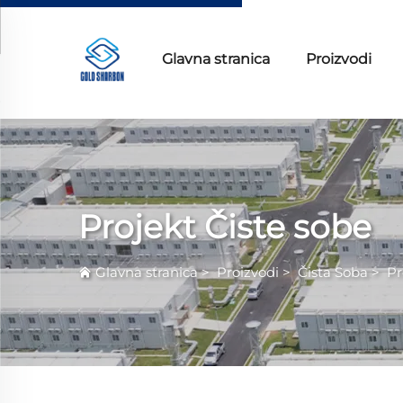
Glavna stranica
Proizvodi
Projekt Čiste sobe
Glavna stranica
>
Proizvodi
>
Čista Sobа
>
Pr