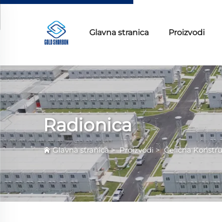
Glavna stranica
Proizvodi
Radionica
Glavna stranica
>
Proizvodi
>
Čelična Konstru