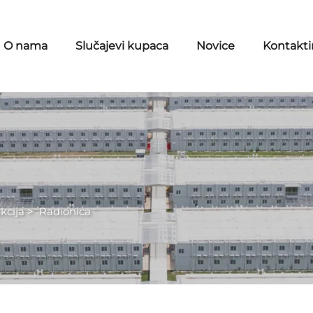
O nama
Slučajevi kupaca
Novice
Kontaktir
kcija
>
Radionica