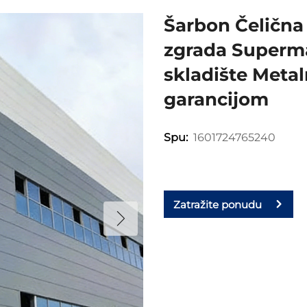
Šarbon Čelična
zgrada Superma
skladište Metal
garancijom
1601724765240
Spu:
Zatražite ponudu