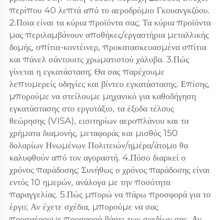
περίπου 40 λεπτά από το αεροδρόμιο Γκουανγκζόου. 
2.Ποια είναι τα κύρια προϊόντα σας; Τα κύρια προϊόντα 
μας περιλαμβάνουν αποθήκες/εργαστήρια μεταλλικής 
δομής, σπίτια-κοντέινερ, προκατασκευασμένα σπίτια 
και πάνελ σάντουιτς χρωματιστού χάλυβα. 3.Πώς 
γίνεται η εγκατάσταση; Θα σας παρέχουμε 
λεπτομερείς οδηγίες και βίντεο εγκατάστασης. Επίσης, 
μπορούμε να στείλουμε μηχανικό για καθοδήγηση 
εγκατάστασης στο εργοτάξιο, τα έξοδα τέλους 
θεώρησης (VISA), εισιτηρίων αεροπλάνου και τα 
χρήματα διαμονής, μεταφοράς και μισθός 150 
δολαρίων Ηνωμένων Πολιτειών/ημέρα/άτομο θα 
καλυφθούν από τον αγοραστή. 4.Πόσο διαρκεί ο 
χρόνος παράδοσης; Συνήθως ο χρόνος παράδοσης είναι 
εντός 10 ημερών, ανάλογα με την ποσότητα 
παραγγελίας. 5.Πώς μπορώ να πάρω προσφορά για το 
έργο; Αν έχετε σχέδια, μπορούμε να σας 
προσφέρουμε προσφορά βάσει των σχεδίων σας. Αν 