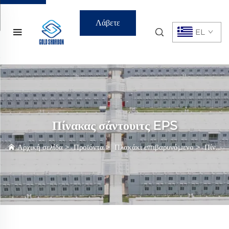
Λάβετε
EL
Προσφορά
Πίνακας σάντουιτς EPS
Αρχική σελίδα
>
Προϊόντα
>
Πλακάκι επιβαρυνόμενο
>
Πίνακας σάντουιτς EPS