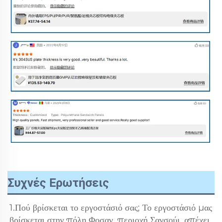
Συχνές Ερωτήσεις
1.Πού βρίσκεται το εργοστάσιό σας; Το εργοστάσιό μας 
βρίσκεται στην πόλη Φοσαν, περιοχή Σανσούι, απέχει 