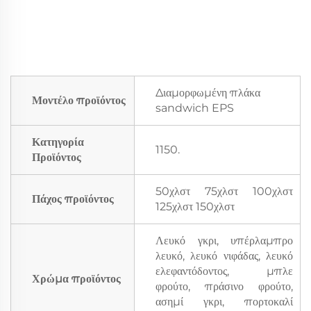
Διαμορφωμένη πλάκα
Μοντέλο προϊόντος
sandwich EPS
Κατηγορία
1150.
Προϊόντος
50χλστ 75χλστ 100χλστ
Πάχος προϊόντος
125χλστ 150χλστ
Λευκό γκρι, υπέρλαμπρο
λευκό, λευκό νιφάδας, λευκό
ελεφαντόδοντος, μπλε
Χρώμα προϊόντος
φρούτο, πράσινο φρούτο,
ασημί γκρι, πορτοκαλί