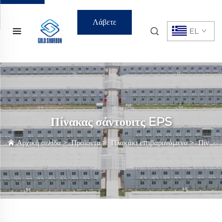
Λάβετε
EL
Προσφορά
Πίνακας σάντουιτς EPS
Αρχική σελίδα
>
Προϊόντα
>
Πλακάκι επιβαρυνόμενο
>
Πίνακας σάντουιτς EPS