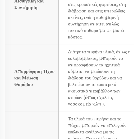
Αισθητική και
στις κρουστικές φορτίσεις, στη
Συντήρηση
διάβρωση και στις υπεριώδεις
ακτίνες, ενώ η καθημερινή
συντήρηση απαιτεί απλώς
τακτικό καθαρισμό με μικρό
κόστος.
Διάτρητα πυρήνα υλικά, όπως η
υαλοβάμβακας, μπορούν να
απορροφήσουν τα ηχητικά
Απορρόφηση Ήχου
κύματα, να μειώσουν τη
και Μείωση
διάδοση του θορύβου και να
Θορύβου
βελτιώσουν το εσωτερικό
ακουστικό περιβάλλον των
κτιρίων (όπως σχολεία,
νοσοκομεία κ.λπ.).
Τα υλικά του πυρήνα και το
πάχος μπορούν να επιλεγούν
ευέλικτα ανάλογα με τις
ανάγκες, προκειμένου να