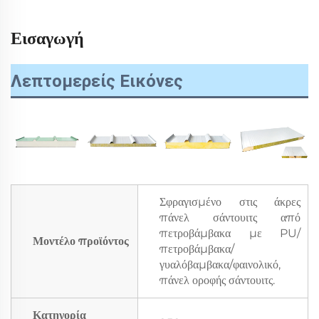
Εισαγωγή
Λεπτομερείς Εικόνες
Σφραγισμένο στις άκρες
πάνελ σάντουιτς από
πετροβάμβακα με PU/
Μοντέλο προϊόντος
πετροβάμβακα/
γυαλόβαμβακα/φαινολικό,
πάνελ οροφής σάντουιτς.
Κατηγορία