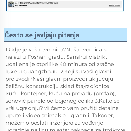
Često se javljaju pitanja
1.Gdje je vaša tvornica?Naša tvornica se 
nalazi u Foshan gradu, Sanshui distrikt, 
udaljena je otprilike 40 minuta od zračne 
luke u Guangzhouu. 2.Koji su vaši glavni 
proizvodi?Naši glavni proizvodi uključuju 
čeličnu konstrukciju skladišta/radionice, 
kuću-kontejner, kuću na preradu (prefab), i 
sendvič panele od bojenog čelika.3.Kako se 
vrši ugradnju?Mi ćemo vam pružiti detalne 
upute i video snimak o ugradnji. Također, 
možemo poslati inženjera za vođenje 
ugradnje na licu mjesta; naknada za troškove 