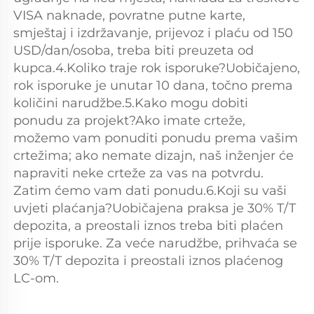
VISA naknade, povratne putne karte, 
smještaj i izdržavanje, prijevoz i plaću od 150 
USD/dan/osoba, treba biti preuzeta od 
kupca.4.Koliko traje rok isporuke?Uobičajeno, 
rok isporuke je unutar 10 dana, točno prema 
količini narudžbe.5.Kako mogu dobiti 
ponudu za projekt?Ako imate crteže, 
možemo vam ponuditi ponudu prema vašim 
crtežima; ako nemate dizajn, naš inženjer će 
napraviti neke crteže za vas na potvrdu. 
Zatim ćemo vam dati ponudu.6.Koji su vaši 
uvjeti plaćanja?Uobičajena praksa je 30% T/T 
depozita, a preostali iznos treba biti plaćen 
prije isporuke. Za veće narudžbe, prihvaća se 
30% T/T depozita i preostali iznos plaćenog 
LC-om. 