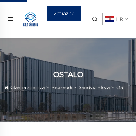
Zatražite
HR
ponudu
OSTALO
Glavna stranica
>
Proizvodi
>
Sandvič Ploča
>
OSTALO