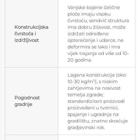
Vanjske bojene čelične
ploče imaju visoku
čvrstoću, sendvič struktura
Konstrukcijska
ima dobru žilavost, može
čvrstoća i
izdržati određeno
izdržljivost
opterećenje i udarce, ne
deformira se lako i ima
vijek trajanja od više od 10-
20 godina.
Lagana konstrukcija (oko
10-30 kg/m²), s niskim
zahtjevima na nosivost
temelja zgrade;
Pogodnost
standardizirani proizvodi
gradnje
proizvedeni u tvornici,
spajanje i ugradnja na
gradilištu, znatno skraćuje
gradjevinski rok.