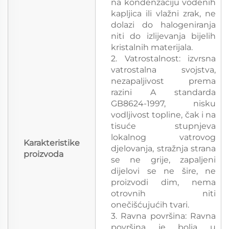
na kondenzaciju vodenih
kapljica ili vlažni zrak, ne
dolazi do halogeniranja
niti do izlijevanja bijelih
kristalnih materijala.
2. Vatrostalnost: izvrsna
vatrostalna svojstva,
nezapaljivost prema
razini A standarda
GB8624-1997, nisku
vodljivost topline, čak i na
tisuće stupnjeva
lokalnog vatrovog
Karakteristike
djelovanja, stražnja strana
proizvoda
se ne grije, zapaljeni
dijelovi se ne šire, ne
proizvodi dim, nema
otrovnih niti
onečišćujućih tvari.
3. Ravna površina: Ravna
površina je bolja u