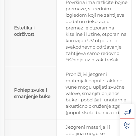
Površina ima različite bojne
premaze, s urednim
izgledom koji ne zahtijeva
dodatnu dekoraciju;
Estetika i
premaz je otporan na
održivost
kiseline i lužine, otporan na
koroziju i UV otporan, a
svakodnevno održavanje
zahtijeva samo redovno
čišćenje uz nizak trošak.
Proničljivi jezgreni
materijali poput staklene
vune mogu upijati zvučne
Pohlep zvuka i
valove, smanjiti prijenos
smanjenje buke
buke i poboljšati unutarnje
akustično okruženje zgrada
(poput škola, bolnica itd.).
Jezgreni materijali i
debljina mogu se