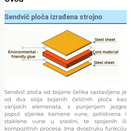
Sendvič ploča izrađena strojno
Sendvič ploča od bojane čelika sastavljena je
od dva sloja bojanih čeličnih ploča kao
vanjskih elemenata, s punjenjem jezgre
poput stjenke kamene vune, polistirena i
staklene vune u sredini, te spojenih ili
kompozitnih procesa. Ima dvostruku funkciju